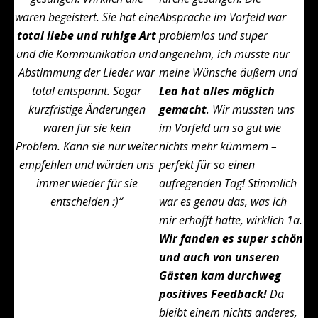
waren begeistert. Sie hat eine
Absprache im Vorfeld war
total liebe und ruhige Art
problemlos und super
und die Kommunikation und
angenehm, ich musste nur
Abstimmung der Lieder war
meine Wünsche äußern und
total entspannt. Sogar
Lea hat alles möglich
kurzfristige Änderungen
gemacht
. Wir mussten uns
waren für sie kein
im Vorfeld um so gut wie
Problem. Kann sie nur weiter
nichts mehr kümmern –
empfehlen und würden uns
perfekt für so einen
immer wieder für sie
aufregenden Tag! Stimmlich
entscheiden :)“
war es genau das, was ich
mir erhofft hatte, wirklich 1a.
Wir fanden es super schön
und auch von unseren
Gästen kam durchweg
positives Feedback!
Da
bleibt einem nichts anderes,