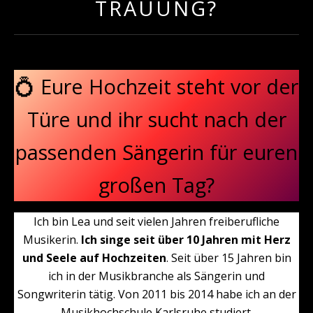
TRAUUNG?
💍 Eure Hochzeit steht vor der
Türe und ihr sucht nach der
passenden Sängerin für euren
großen Tag?
Ich bin Lea und seit vielen Jahren freiberufliche
Musikerin.
Ich singe seit über 10 Jahren mit Herz
und Seele auf Hochzeiten
. Seit über 15 Jahren bin
ich in der Musikbranche als Sängerin und
Songwriterin tätig. Von 2011 bis 2014 habe ich an der
Musikhochschule Karlsruhe studiert.